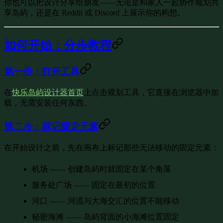
你也可以把设计分享给朋友——无论是和家人一起协作规划共
享岛屿，还是在 Reddit 或 Discord 上展示你的构想。
如何开始：分步教程
第一步：打开工具
在
快乐岛屿设计器首页
上点击规划工具，它直接在浏览器中加
载，无需安装任何东西。
第二步：标记固定元素
在开始设计之前，先在画布上标记那些无法移动的固定元素：
机场
—— 创建岛屿时就固定在某个角落
服务处广场
—— 固定在最初的位置
河口
—— 河流与大海交汇的位置不能移动
秘密海滩
—— 岛屿背面的小海滩位置固定