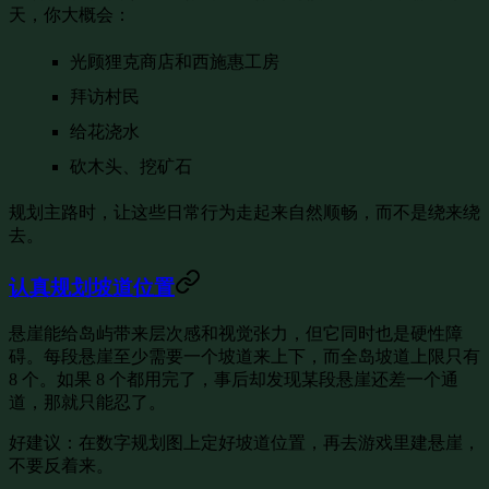
天，你大概会：
光顾狸克商店和西施惠工房
拜访村民
给花浇水
砍木头、挖矿石
规划主路时，让这些日常行为走起来自然顺畅，而不是绕来绕
去。
认真规划坡道位置
悬崖能给岛屿带来层次感和视觉张力，但它同时也是硬性障
碍。每段悬崖至少需要一个坡道来上下，而全岛坡道上限只有
8 个。如果 8 个都用完了，事后却发现某段悬崖还差一个通
道，那就只能忍了。
好建议：在数字规划图上定好坡道位置，再去游戏里建悬崖，
不要反着来。