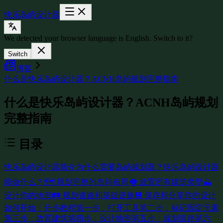
快乐岛屿设计器
We detected your browser language is English. Switch to it?
Switch
博客
什么是快乐岛屿设计器？ACNH岛屿规划完整指南
什么是快乐岛屿设计器？ACNH岛屿规划
完整指南
目录
快乐岛屿设计器简介
为什么需要岛屿规划器？
快乐岛屿设计器
能做什么？
🗺️ 规划完整的岛屿布局
🏘️ 放置所有建筑类型
⛰️
设计你的地形
🛤️ 规划道路和基础设施
💾 保存和分享你的设计
如何开始：分步教程
第一步：打开工具
第二步：标记固定元素
第三步：放置建筑
第四步：设计地形
第五步：规划道路
第六