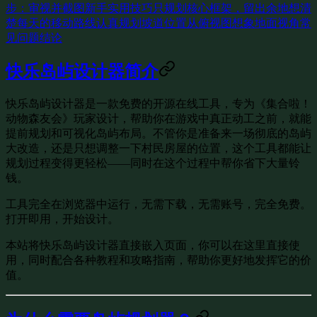
步：审视并截图
新手实用技巧
只规划核心框架，留出余地
想清
楚每天的移动路线
认真规划坡道位置
从俯视图想象地面视角
常
见问题
结论
快乐岛屿设计器简介
快乐岛屿设计器
是一款免费的开源在线工具，专为《集合啦！
动物森友会》玩家设计，帮助你在游戏中真正动工之前，就能
提前规划和可视化岛屿布局。不管你是准备来一场彻底的岛屿
大改造，还是只想调整一下村民房屋的位置，这个工具都能让
规划过程变得更轻松——同时在这个过程中帮你省下大量铃
钱。
工具完全在浏览器中运行，无需下载，无需账号，完全免费。
打开即用，开始设计。
本站将快乐岛屿设计器直接嵌入页面，你可以在这里直接使
用，同时配合各种教程和攻略指南，帮助你更好地发挥它的价
值。